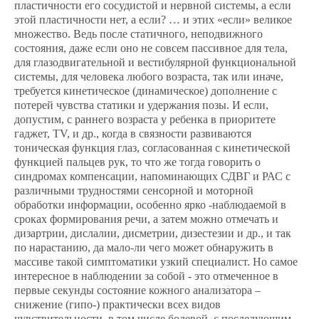
пластичности его сосудистой и нервной системы, а если
этой пластичности нет, а если? … и этих «если» великое
множество. Ведь после статичного, неподвижного
состояния, даже если оно не совсем пассивное для тела,
для глазодвигательной и вестибулярной функциональной
системы, для человека любого возраста, так или иначе,
требуется кинетическое (динамическое) дополнение с
потерей чувства статики и удержания позы. И если,
допустим, с раннего возраста у ребенка в приоритете
гаджет, TV, и др., когда в связности развиваются
тоническая функция глаз, согласованная с кинетической
функцией пальцев рук, то что же тогда говорить о
синдромах компенсации, напоминающих СДВГ и РАС с
различными трудностями сенсорной и моторной
обработки информации, особенно ярко -наблюдаемой в
сроках формирования речи, а затем можно отмечать и
дизартрии, дислалии, дисметрии, дизестезии и др., и так
по нарастанию, да мало-ли чего может обнаружить в
массиве такой симптоматики узкий специалист. Но самое
интересное в наблюдении за собой - это отмеченное в
первые секунды состояние кожного анализатора –
снижение (гипо-) практически всех видов
чувствительности, в том числе болевой, с последующим