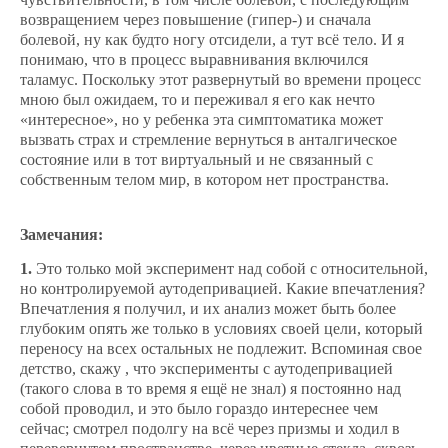
возвращением через повышение (гипер-) и сначала
болевой, ну как будто ногу отсидели, а тут всё тело. И я
понимаю, что в процесс выравнивания включился
таламус. Поскольку этот развернутый во времени процесс
мною был ожидаем, то и переживал я его как нечто
«интересное», но у ребенка эта симптоматика может
вызвать страх и стремление вернуться в анталгическое
состояние или в тот виртуальный и не связанный с
собственным телом мир, в котором нет пространства.
Замечания:
1.
Это только мой эксперимент над собой с относительной,
но контролируемой аутодепривацией. Какие впечатления?
Впечатления я получил, и их анализ может быть более
глубоким опять же только в условиях своей цели, который
переносу на всех остальных не подлежит. Вспоминая свое
детство, скажу , что эксперименты с аутодепривацией
(такого слова в то время я ещё не знал) я постоянно над
собой проводил, и это было гораздо интереснее чем
сейчас; смотрел подолгу на всё через призмы и ходил в