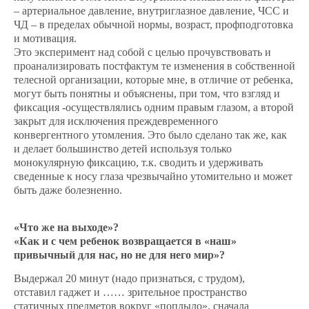
– артериальное давление, внутриглазное давление, ЧСС и
ЧД – в пределах обычной нормы, возраст, профподготовка
и мотивация.
Это эксперимент над собой с целью прочувствовать и
проанализировать постфактум те изменения в собственной
телесной организации, которые мне, в отличие от ребенка,
могут быть понятны и объяснены, при том, что взгляд и
фиксация -осуществлялись одним правым глазом, а второй
закрыт для исключения преждевременного
конвергентного утомления. Это было сделано так же, как
и делает большинство детей используя только
монокулярную фиксацию, т.к. сводить и удерживать
сведенные к носу глаза чрезвычайно утомительно и может
быть даже болезненно.
«Что же на выходе»?
«Как и с чем ребенок возвращается в «наш»
привычный для нас, но не для него мир»?
Выдержал 20 минут (надо признаться, с трудом),
отставил гаджет и …… зрительное пространство
статичных предметов вокруг «поплыло», сначала