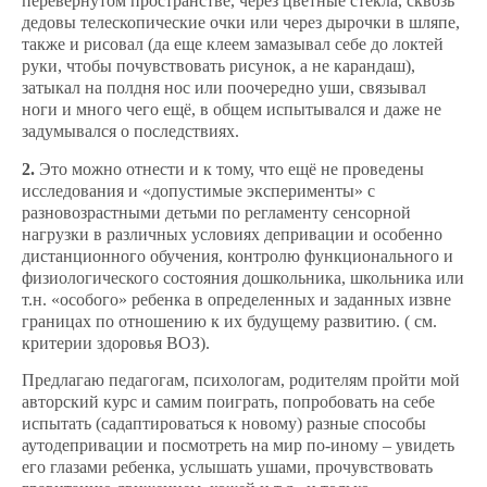
перевернутом пространстве, через цветные стекла, сквозь
дедовы телескопические очки или через дырочки в шляпе,
также и рисовал (да еще клеем замазывал себе до локтей
руки, чтобы почувствовать рисунок, а не карандаш),
затыкал на полдня нос или поочередно уши, связывал
ноги и много чего ещё, в общем испытывался и даже не
задумывался о последствиях.
2.
Это можно отнести и к тому, что ещё не проведены
исследования и «допустимые эксперименты» с
разновозрастными детьми по регламенту сенсорной
нагрузки в различных условиях депривации и особенно
дистанционного обучения, контролю функционального и
физиологического состояния дошкольника, школьника или
т.н. «особого» ребенка в определенных и заданных извне
границах по отношению к их будущему развитию. ( см.
критерии здоровья ВОЗ).
Предлагаю педагогам, психологам, родителям пройти мой
авторский курс и самим поиграть, попробовать на себе
испытать (садаптироваться к новому) разные способы
аутодепривации и посмотреть на мир по-иному – увидеть
его глазами ребенка, услышать ушами, прочувствовать