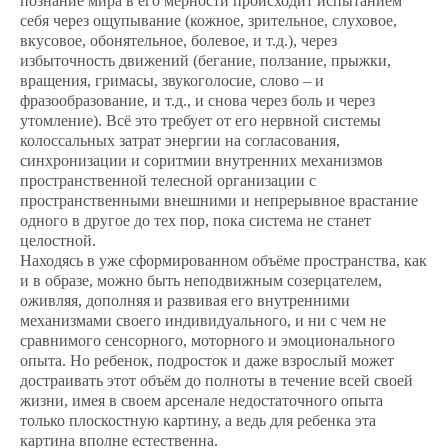
познание мира в его мерности происходит испытанием
себя через ощупывание (кожное, зрительное, слуховое,
вкусовое, обонятельное, болевое, и т.д.), через
избыточность движений (бегание, ползание, прыжки,
вращения, гримасы, звукоголосие, слово – и
фразообразование, и т.д., и снова через боль и через
утомление). Всё это требует от его нервной системы
колоссальных затрат энергии на согласования,
синхронизации и соритмии внутренних механизмов
пространственной телесной организации с
пространственными внешними и непрерывное врастание
одного в другое до тех пор, пока система не станет
целостной.
Находясь в уже сформированном объёме пространства, как
и в образе, можно быть неподвижным созерцателем,
оживляя, дополняя и развивая его внутренними
механизмами своего индивидуального, и ни с чем не
сравнимого сенсорного, моторного и эмоционального
опыта. Но ребенок, подросток и даже взрослый может
достраивать этот объём до полноты в течение всей своей
жизни, имея в своем арсенале недостаточного опыта
только плоскостную картину, а ведь для ребенка эта
картина вполне естественна.