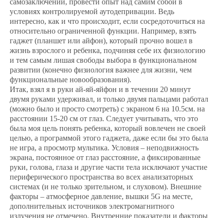
самозаключении, провести опыт над самим собой в
условиях контролируемой аутодепривации. Ведь
интересно, как и что происходит, если сосредоточиться на
относительно ограниченной функции. Например, взять
гаджет (планшет или айфон), который прочно вошел в
жизнь взрослого и ребенка, подчиняя себе их физиологию
и тем самым лишая свободы выбора в функциональном
развитии (конечно физиология важнее для жизни, чем
функциональные новообразования).
Итак, взял я в руки ай-яй-яйфон и в течении 20 минут
двумя руками удерживал, и только двумя пальцами работал
(можно было и просто смотреть) с экраном 6 на 10.5см. на
расстоянии 15-20 см от глаз. Следует учитывать, что это
была моя цель понять ребенка, который вовлечен не своей
целью, а программой этого гаджета, даже если бы это была
не игра, а просмотр мультика. Условия – неподвижность
экрана, постоянное от глаз расстояние, а фиксированные
руки, голова, глаза и другие части тела исключают участие
периферического пространства во всех анализаторных
системах (и не только зрительном, и слуховом). Внешние
факторы – атмосферное давление, вышки 5G на месте,
дополнительных источников электромагнитного
излучения не отмечено. Внутренние показатели и факторы