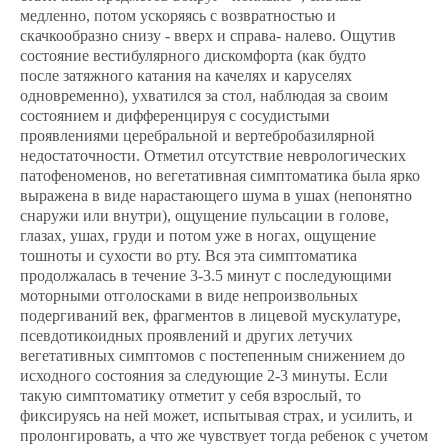
медленно, потом ускоряясь с возвратностью и
скачкообразно снизу - вверх и справа- налево. Ощутив
состояние вестибулярного дискомфорта (как будто
после затяжного катания на качелях и каруселях
одновременно), ухватился за стол, наблюдая за своим
состоянием и дифференцируя с сосудистыми
проявлениями церебральной и вертебробазилярной
недостаточности. Отметил отсутствие неврологических
патофеноменов, но вегетативная симптоматика была ярко
выражена в виде нарастающего шума в ушах (непонятно
снаружи или внутри), ощущение пульсации в голове,
глазах, ушах, груди и потом уже в ногах, ощущение
тошноты и сухости во рту. Вся эта симптоматика
продолжалась в течение 3-3.5 минут с последующими
моторными отголосками в виде непроизвольных
подергиваний век, фрагментов в лицевой мускулатуре,
псевдотикоидных проявлений и других летучих
вегетативных симптомов с постепенным снижением до
исходного состояния за следующие 2-3 минуты. Если
такую симптоматику отметит у себя взрослый, то
фиксируясь на ней может, испытывая страх, и усилить, и
пролонгировать, а что же чувствует тогда ребенок с учетом