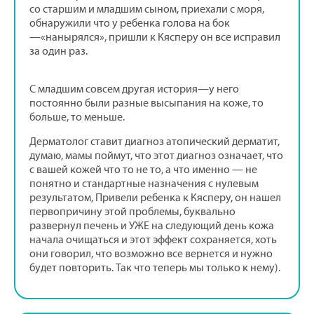
со старшим и младшим сыном, приехали с моря,
обнаружили что у ребенка голова на бок
—«нанырялся», пришли к Кясперу он все исправил
за один раз.
С младшим совсем другая история—у него
постоянно были разные высыпания на коже, то
больше, то меньше.
Дерматолог ставит диагноз атопический дерматит,
думаю, мамы поймут, что этот диагноз означает, что
с вашей кожей что то не то, а что именно — не
понятно и стандартные назначения с нулевым
результатом, Привели ребенка к Кясперу, он нашел
первопричину этой проблемы, буквально
развернул печень и УЖЕ на следующий день кожа
начала очищаться и этот эффект сохраняется, хоть
они говорил, что возможно все вернется и нужно
будет повторить. Так что теперь мы только к нему).